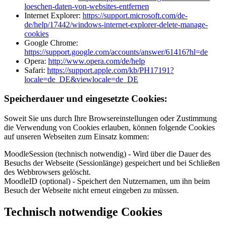
loeschen-daten-von-websites-entfernen
Internet Explorer:
https://support.microsoft.com/de-
de/help/17442/windows-internet-explorer-delete-manage-
cookies
Google Chrome:
https://support.google.com/accounts/answer/61416?hl=de
Opera:
http://www.opera.com/de/help
Safari:
https://support.apple.com/kb/PH17191?
locale=de_DE&viewlocale=de_DE
Speicherdauer und eingesetzte Cookies:
Soweit Sie uns durch Ihre Browsereinstellungen oder Zustimmung
die Verwendung von Cookies erlauben, können folgende Cookies
auf unseren Webseiten zum Einsatz kommen:
MoodleSession (technisch notwendig) - Wird über die Dauer des
Besuchs der Webseite (Sessionlänge) gespeichert und bei Schließen
des Webbrowsers gelöscht.
MoodleID (optional) - Speichert den Nutzernamen, um ihn beim
Besuch der Webseite nicht erneut eingeben zu müssen.
Technisch notwendige Cookies