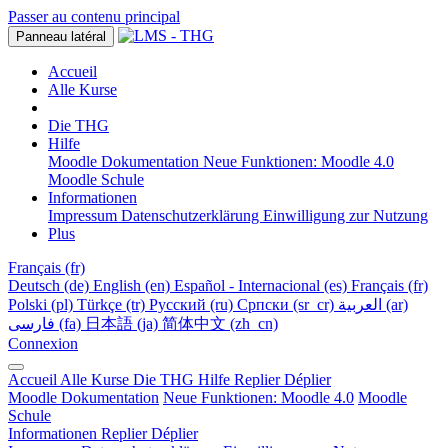
Passer au contenu principal
Panneau latéral
Accueil
Alle Kurse
Die THG
Hilfe
Moodle Dokumentation
Neue Funktionen: Moodle 4.0
Moodle Schule
Informationen
Impressum
Datenschutzerklärung
Einwilligung zur Nutzung
Plus
Français ‎(fr)‎
Deutsch ‎(de)‎
English ‎(en)‎
Español - Internacional ‎(es)‎
Français ‎(fr)‎
Polski ‎(pl)‎
Türkçe ‎(tr)‎
Русский ‎(ru)‎
Српски ‎(sr_cr)‎
العربية ‎(ar)‎
فارسی ‎(fa)‎
日本語 ‎(ja)‎
简体中文 ‎(zh_cn)‎
Connexion
Accueil
Alle Kurse
Die THG
Hilfe
Replier
Déplier
Moodle Dokumentation
Neue Funktionen: Moodle 4.0
Moodle
Schule
Informationen
Replier
Déplier